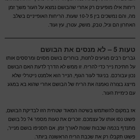
ריחות אילו מופיעים רק אחרי שהבושם נמצא על העור משך זמן
מה, והם נמשכים בין 5 ל-10 שעות. הריחות האופייניים בשלב
האחרון הם וניל, טבק, מושק, עטרן, עץ ועוד.
טעות 5 – לא מנסים את הבושם
גברים רבים מגיעים לחנות, בוחרים בושם מסוים ומרססים אותו
על חתיכת נייר כדי להריח. זו ממש לא הדרך לדעת האם הבושם
נכון עבורכם. בניגוד לעור הגוף, הנייר הוא אלמנט נייטרלי שלא
מייצג בצורה נאמנה את הריח של הבושם אחרי שהוא בא במגע
עם כימיית העור.
אז במקום להשתמש בשיטה המאוד שטחית הזו לבדיקת הבושם,
פשוט נסו אותו על עצמכם. זוכרים את טעות מספר 4? כל בושם
מתנדף בכמה שכבות שונות לאורך זמן. אם תסניפו בושם מנייר,
פשוט תקבלו רק את שכבת הריח הראשונה ביותר.