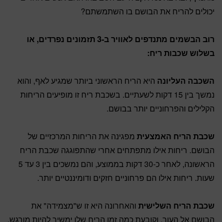
יכולים להריח את הבושם בו השתמשתם?
רוב הבשמים מתנדפים לאוויר ב-3 תזמונים נפרדים, או
בשלוש שכבות ריח:
השכבה העליונה
היא הריח הראשוני ביותר שמגיע לאף, והוא
נמשך בין 15 דקות לשעתיים. בשכבת ריח זו מופיעים הריחות
הקלילים והפרחוניים יותר בבושם.
שכבת הריח האמצעית
מפגינה את הריחות המרכזיים של
הבושם. ריחות אילו מתפתחים אחרי שהתפוגגה שכבת הריח
הראשונה, לאחר כ-30 דקות בממוצע, והם נמשכים בין 3 עד 5
שעות. ריחות אילו הם פרחוניים חזקים ודומיננטיים יותר.
שכבת הריח השלישית
והאחרונה היא זו ש"מצמידה" את
הבושם אל העור, וקובעת כמה זמן הריח שלו ימשיך להיות מורגש.