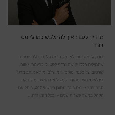
מדריך לגבר: איך להתלבש כמו ג'יימס
בונד
בונד, ג'יימס בונד.לא משנה מה גילכם, כולם יודעים
שהמילים הללו הן שם נרדף לסטייל, כריזמה, גאווה,
קורטוב של סכנה וטוקסידו מושלם. מי לא אוהב מרגל
בינלאומי נועז ומהודר שמציל את המצב ומשיג את
הבחורה? ג'יימס בונד, הסוכן החשאי 007, ריתק את
הקהל במשך עשרות שנים – ובכל הזמן הזה…