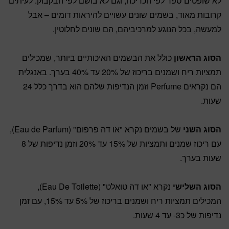
לא שופטים ספר לפי הכריכה, וגם לא בושם לפי הבקבוק. לעיתים
קרובות מאוד, בשמים שונים עשויים להיראות דומים – אבל
למעשה, בכל הנוגע למרכיביהם, הם שונים לחלוטין.
הסוג הראשון
כולל את הבשמים האיכותיים ביותר, שמכילים
תמציות ריח ושמנים בריכוז של 20% עד 40% בערך. באנגלית
הם נקראים Perfume וזמן הנדיפות שלהם הוא בדרך כלל 24
שעות.
הסוג השני
של בשמים נקרא "או דה פרפום" (Eau de Parfum),
עם ריכוז שמנים ותמציות של 15% עד 20% וזמן נדיפות של 8
שעות בערך.
הסוג השלישי
נקרא "או דה טואלט" (Eau De Toilette),
המכילים תמציות ריח ושמנים בריכוז של 5% עד 15%, עם זמן
נדיפות של כ3- עד 4 שעות.