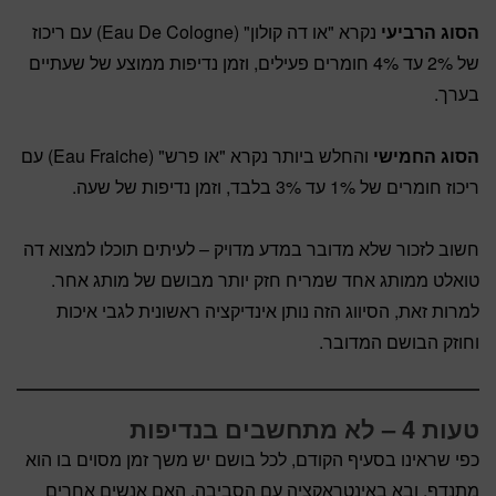
הסוג הרביעי
נקרא "או דה קולון" (Eau De Cologne) עם ריכוז
של 2% עד 4% חומרים פעילים, וזמן נדיפות ממוצע של שעתיים
בערך.
הסוג החמישי
והחלש ביותר נקרא "או פרש" (Eau Fraiche) עם
ריכוז חומרים של 1% עד 3% בלבד, וזמן נדיפות של שעה.
חשוב לזכור שלא מדובר במדע מדויק – לעיתים תוכלו למצוא דה
טואלט ממותג אחד שמריח חזק יותר מבושם של מותג אחר.
למרות זאת, הסיווג הזה נותן אינדיקציה ראשונית לגבי איכות
וחוזק הבושם המדובר.
טעות 4 – לא מתחשבים בנדיפות
כפי שראינו בסעיף הקודם, לכל בושם יש משך זמן מסוים בו הוא
מתנדף, ובא באינטראקציה עם הסביבה. האם אנשים אחרים