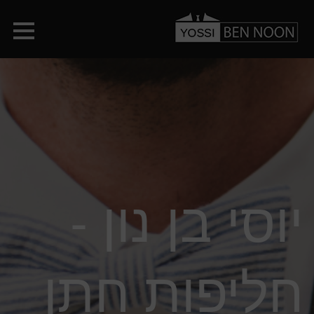
יוסי בן נון -
חליפות חתן