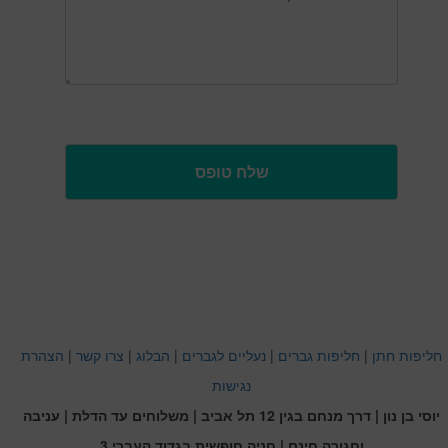
חליפות חתן
|
חליפות גברים
|
נעליים לגברים
|
הבלוג
|
צרו קשר
|
הצהרת
נגישות
יוסי בן נון | דרך מנחם בגין 12 תל אביב | משלוחים עד הדלת | עניבה
וחגורה חינם | חניה חופשית בגדוד העברי 3