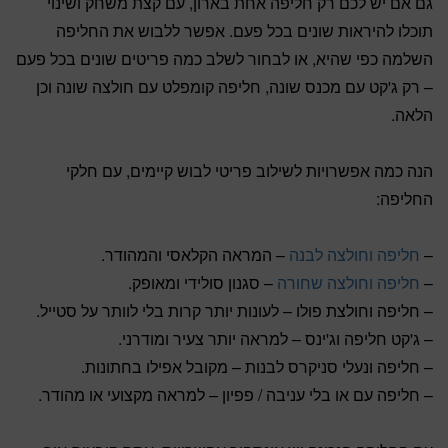
גם אם יש לכם רק חליפה אחת בארון, עם קצת משחק ושינוי
תוכלו להיראות שונים בכל פעם. אפשר ללבוש את החליפה
השלמה כפי שהיא, או לבחור לשלב כמה פריטים שונים בכל פעם
– רק ג'קט עם מכנס שונה, חליפה קומפלט עם חולצה שונה וכן
הלאה.
הנה כמה אפשרויות לשילוב פריטי לבוש קיימים, עם חלקי
החליפה:
–
חליפה וחולצה לבנה
– המראה הקלאסי והמהודר.
–
חליפה וחולצה שחורה
– סגנון סולידי ומאופק.
– חליפה וחולצת פולו – לעונות יותר קרות בלי לוותר על סטייל.
– ג'קט חליפה וג'ינס – למראה יותר צעיר ומודרני.
– חליפה ונעלי סניקרס לבנות – מקובל אפילו בחתונות.
– חליפה עם או בלי עניבה / פפיון – למראה מקצועי או מהודר.