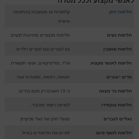
לאנשי מקצוע ולכל מטרה
חליפות חתן
קלאסיות או מעוצבות בהתאמה
אישית.
חליפות נשים
חליפות מכנסיים מחויטות לנשים.
חליפות שושבין
גם לגברים וגם לנערים וילדים.
חליפות לאנשי מקצוע
עו"ד, פוליטיקאים, אנשי תקשורת.
מדים ייצוגיים
תעופה, רפואה, מסעדות ועוד.
חליפות בר מצווה
כי 13 חוגגים רק פעם בחיים.
חליפות טוקסידו
למראה רשמי ומכובד.
נעליים לגברים
מנעלי חתן ועד נעלי סניקרס.
חליפות לנשף סיום
לסיים את הלימודים בגדול.