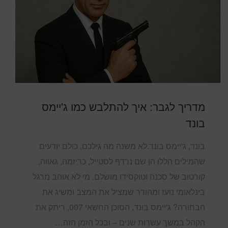
מדריך לגבר: איך להתלבש כמו ג'יימס
בונד
בונד, ג'יימס בונד.לא משנה מה גילכם, כולם יודעים
שהמילים הללו הן שם נרדף לסטייל, כריזמה, גאווה,
קורטוב של סכנה וטוקסידו מושלם. מי לא אוהב מרגל
בינלאומי נועז ומהודר שמציל את המצב ומשיג את
הבחורה? ג'יימס בונד, הסוכן החשאי 007, ריתק את
הקהל במשך עשרות שנים – ובכל הזמן הזה…