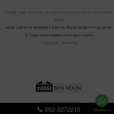
חליפות חתן
|
חליפות גברים
|
נעליים לגברים
|
הבלוג
|
צרו קשר
|
הצהרת
נגישות
יוסי בן נון | דרך מנחם בגין 12 תל אביב | משלוחים עד הדלת | עניבה
וחגורה חינם | חניה חופשית בגדוד העברי 3
קידום אתר - עמית אדלר
כל הזכויות שמורות ליוסי בן נון©
052-3272210