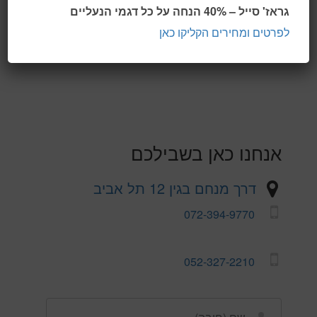
גראז' סייל – 40% הנחה על כל דגמי הנעליים
ניתן להגיע באופן חופשי לחנות (מנחם בגין 12 ת"א) או
לפרטים ומחירים הקליקו כאן
לבצע הזמנות בטלפון / וואטסאפ:
052-327-2210
אנחנו כאן בשבילכם
דרך מנחם בגין 12 תל אביב
072-394-9770
052-327-2210