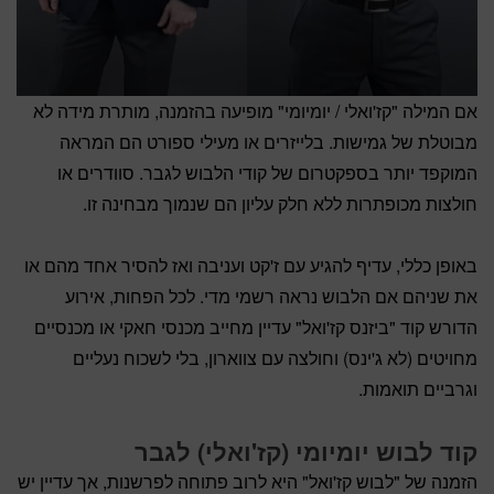
אם המילה "קז'ואלי / יומיומי" מופיעה בהזמנה, מותרת מידה לא
מבוטלת של גמישות. בלייזרים או מעילי ספורט הם המראה
המוקפד יותר בספקטרום של קודי הלבוש לגבר. סוודרים או
חולצות מכופתרות ללא חלק עליון הם שנמוך מבחינה זו.
באופן כללי, עדיף להגיע עם ז'קט ועניבה ואז להסיר אחד מהם או
את שניהם אם הלבוש נראה רשמי מדי. לכל הפחות, אירוע
הדורש קוד "ביזנס קז'ואל" עדיין מחייב מכנסי חאקי או מכנסיים
מחויטים (לא ג'ינס) וחולצה עם צווארון, בלי לשכוח נעליים
וגרביים תואמות.
קוד לבוש יומיומי (קז'ואלי) לגבר
הזמנה של "לבוש קז'ואל" היא לרוב פתוחה לפרשנות, אך עדיין יש