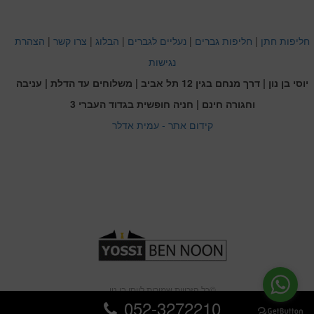
חליפות חתן
|
חליפות גברים
|
נעליים לגברים
|
הבלוג
|
צרו קשר
|
הצהרת
נגישות
יוסי בן נון | דרך מנחם בגין 12 תל אביב | משלוחים עד הדלת | עניבה
וחגורה חינם | חניה חופשית בגדוד העברי 3
קידום אתר - עמית אדלר
כל הזכויות שמורות ליוסי בן נון©
052-3272210