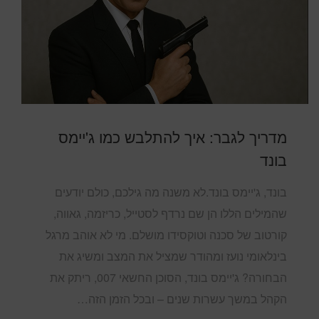
מדריך לגבר: איך להתלבש כמו ג'יימס
בונד
בונד, ג'יימס בונד.לא משנה מה גילכם, כולם יודעים
שהמילים הללו הן שם נרדף לסטייל, כריזמה, גאווה,
קורטוב של סכנה וטוקסידו מושלם. מי לא אוהב מרגל
בינלאומי נועז ומהודר שמציל את המצב ומשיג את
הבחורה? ג'יימס בונד, הסוכן החשאי 007, ריתק את
הקהל במשך עשרות שנים – ובכל הזמן הזה…