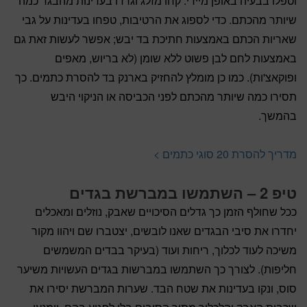
וטפלו בבעיה באופן מיידי. קחו מזלג וגרדו בעדינות מהבגד כמה
שיותר מהכתם. כדי לספוג את הרטיבות, טפחו בעדינות על גבי
שאריות הכתם באמצעות חתיכת בד יבש; אפשר לעשות זאת גם
באמצעות לחם לבן פשוט ללא שומן (לא בריוש, מאפים
ופוקאצ'ות). כמו כן מומלץ להחזיק בארנק בד להסרת כתמים. כך
תסירו כמה שיותר מהכתם לפני הכביסה או הניקוי היבש
בהמשך.
מדריך להסרת 20 סוגי כתמים >
טיפ 2 – השתמשו במברשת בגדים
ככל שחולף הזמן כך גדלים הסיכויים שאבק, נוזלים ומאכלים
יחדרו את סיבי הבגדים שאנו לובשים, יצטברו שם ויהוו מקור
משיכה לעוד לכלוך, ריחות ועוד (בעיקר בבדים המשמשים
חליפות). לצורך כך השתמשו במברשות בגדים העשויות משיער
סוס, ונקו בעדינות את שטח הבד. שערות המברשת יסירו את