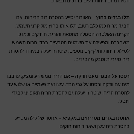
הסירו מהם ריחות רעים בדרכים הבאות:
תלו בגדים בחוץ
– האוורור יסייע בהסרת רוב הריחות. אם
הבגד מריח כמו כלב רטוב, תלו אותו בחוץ מול קרני השמש.
הקרינה האולטרה הסגולה מחטאת והורגת חיידקים וכמו כן
משחררת ומפעילה את השמנים הטבעיים בבד. הרוח תשמש
לסילוק ריחות וחלקיקים נוספים. שיטה זו יעילה במיוחד להסרת
ריח סיגריות וטבק מהבגדים.
רססו על הבגד מעט וודקה
– אם הריח ממש רע ומציק, ערבבו
מים עם וודקה ורססו על גבי הבד. עשו זאת פעמיים או שלוש עד
להסרת הריח. שיטה זו יעילה גם להסרת הריח האופייני לבגדי
וינטג'.
אחסנו בגדים מסריחים במקפיא
– אחסון של לילה מסייע
בהסרת ריח עשן ושאר ריחות חזקים.