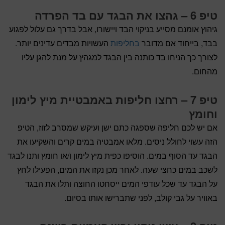
טיפ 6 – גהצו את הבגד עם בד הפרדה
גיהוץ אומנם מסייע בניקוי הבד ויישורו, אבל בדרך גם עלול לפגוע
בבד, בייחוד אם מדובר
בחליפות
העשויות מבדים עדינים יותר.
לצורך כך הניחו בד כותנה בין הבגד למגהץ על מנת להגן עליו
מהחום.
טיפ 7 – רחצו חליפות באמבטיית מיץ לימון
וחומץ
אם יש לכם חליפה שספגה כתם ישן ועיקש שמסרב לזוז, הטיפ
הזה עשוי לחולל ניסים. מלאו אמבטיה במים קרים והשקיעו את
הבגד עד הסוף במים. הוסיפו כפית מיץ לימון ו/או חומץ ותנו לבגד
לשכב במים כחצי שעה. לאחר מכן נקזו את המים, הפעילו לחץ
על הבגד עד שכל עודפי המים ייסחטו החוצה ותלו את הבגד
באוויר על גבי קולב, לפני שתברישו אותו בסיום.