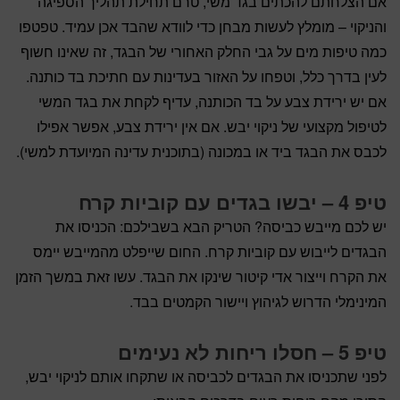
אם הצלחתם להכתים בגד משי, טרם תחילת תהליך הספיגה
והניקוי – מומלץ לעשות מבחן כדי לוודא שהבד אכן עמיד. טפטפו
כמה טיפות מים על גבי החלק האחורי של הבגד, זה שאינו חשוף
לעין בדרך כלל, וטפחו על האזור בעדינות עם חתיכת בד כותנה.
אם יש ירידת צבע על בד הכותנה, עדיף לקחת את בגד המשי
לטיפול מקצועי של ניקוי יבש. אם אין ירידת צבע, אפשר אפילו
לכבס את הבגד ביד או במכונה (בתוכנית עדינה המיועדת למשי).
טיפ 4 – יבשו בגדים עם קוביות קרח
יש לכם מייבש כביסה? הטריק הבא בשבילכם: הכניסו את
הבגדים לייבוש עם קוביות קרח. החום שייפלט מהמייבש יימס
את הקרח וייצור אדי קיטור שינקו את הבגד. עשו זאת במשך הזמן
המינימלי הדרוש לגיהוץ ויישור הקמטים בבד.
טיפ 5 – חסלו ריחות לא נעימים
לפני שתכניסו את הבגדים לכביסה או שתקחו אותם לניקוי יבש,