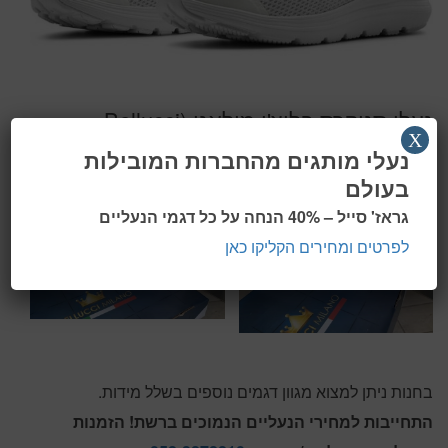
נעלי סניקרס בלוצ'י מילאנו (Bellucci
X
Milano)
נעלי מותגים מהחברות המובילות
בעולם
גראז' סייל – 40% הנחה על כל דגמי הנעליים
לפרטים ומחירים הקליקו כאן
בחנות ניתן למצוא מגוון דגמים נוספים בשלל מידות.
התחייבות למחירי הנעליים הנמוכים ברשת! הזמנות