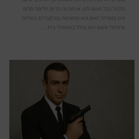
בלבול בכל הנוגע להן. אז מה זה בדיוק חליפת סלים
פיט צמודה? האם היא מתאימה גם לגברים במידות
גדולות? והאם היא בכלל באופנה? בית…