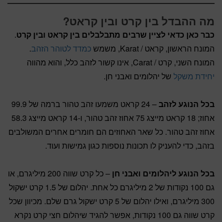
מה ההבדל בין קרט ובין קראט?
כבר כאן כדאי לציין שרבים מתבלבלים בין קראט ובין קרט
.
המונח הראשון, קראט / Karat, משמש
כמדד לטוהר הזהב
.
המונח השני, קרט / Carat, אינו קשור לזהב כלל, והוא מהווה
יחידת משקל
של יהלומים ואבני חן.
בכל הנוגע לזהב
– 24 קראט משמעו זהב טהור ברמה של 99.9
אחוז; 18 קראט מייצג 75 אחוז זהב טהור, ו-14 קראט מייצג 58.3
אחוז זהב טהור. כל שאר האחוזים הם חומרים אחרים המשולבים
בזהב, כדי להעניק לו תכונות נוספות כגון גמישות ועוד.
בכל הנוגע ליהלומים ואבני חן
– כל קרט שווה 200 מיליגרם, או
גם 100 נקודות של 2 מיליגרם כל אחת. יהלום של 1.5 קרט ישקול
300 מיליגרם, ואילו יהלום של 5 קרט ישקול גרם שלם. מכיוון שכל
קרט שווה גם 100 נקודות, אפשר להגיד שיהלום חצי קרט נקרא